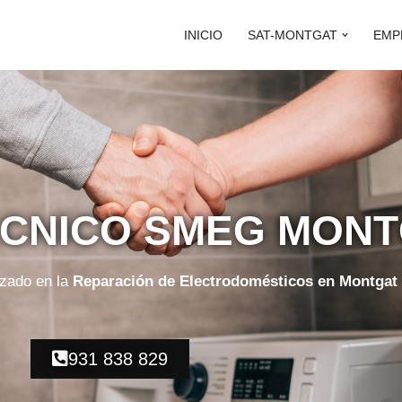
INICIO
SAT-MONTGAT
EMP
ÉCNICO SMEG MON
izado en la
Reparación de Electrodomésticos en Montgat
931 838 829