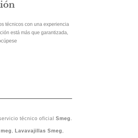
ción
ros técnicos con una experiencia
cción está más que garantizada,
ocúpese
ervicio técnico oficial
Smeg
.
Smeg
,
Lavavajillas Smeg
,